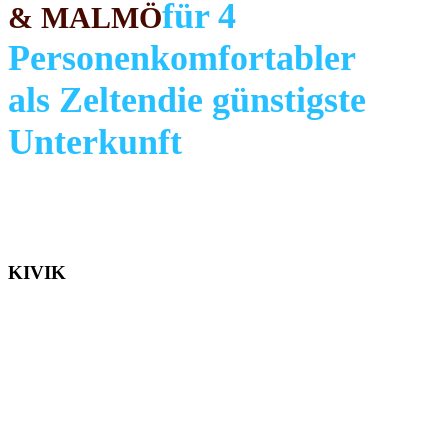
für 4
& MALMÖ
Personen
komfortabler
als Zelten
die günstigste
Unterkunft
KIVIK