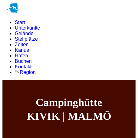
Start
Unterkünfte
Gelände
Stellplätze
Zelten
Kanus
Hafen
Buchen
Kontakt
">
Region
Campinghütte
KIVIK | MALMÖ