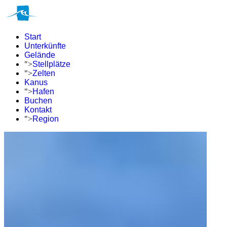
Start
Unterkünfte
Gelände
">
Stellplätze
">
Zelten
Kanus
">
Hafen
Buchen
Kontakt
">
Region