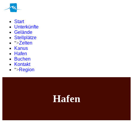
Start
Unterkünfte
Gelände
Stellplätze
">
Zelten
Kanus
Hafen
Buchen
Kontakt
">
Region
Hafen