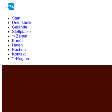
Start
Unterkünfte
Gelände
Stellplätze
">
Zelten
Kanus
Hafen
Buchen
Kontakt
">
Region